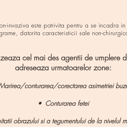
n-invaziva este potrivita pentru a se incadra i
grame, datorita caracteristicii sale non-chirurgic
lizeaza cel mai des agentii de umplere d
adreseaza urmatoarelor zone:
arirea/conturarea/corectarea asimetriei buze
• Conturarea fetei
atii obrazului si a tegumentului de la nivelul ma