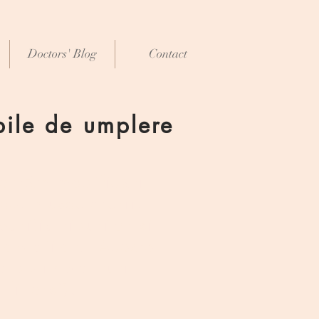
Doctors' Blog
Contact
abile de umplere
entăm modificări
ice, musculaturii,
ariția ridurilor si
i obrajilor. Aceste
ea de implanturi
fillers’).