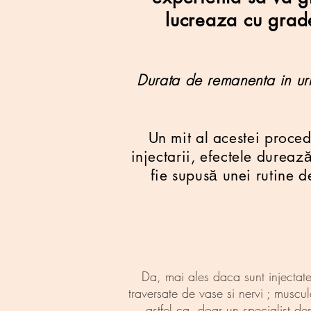
lucreaza cu grade
Durata de remanenta in urm
Un mit al acestei proced
injectarii, efectele durea
fie supusă unei rutine d
Da, mai ales daca sunt injectate 
traversate de vase si nervi ; muscul
astfel ca, doar un specialist d