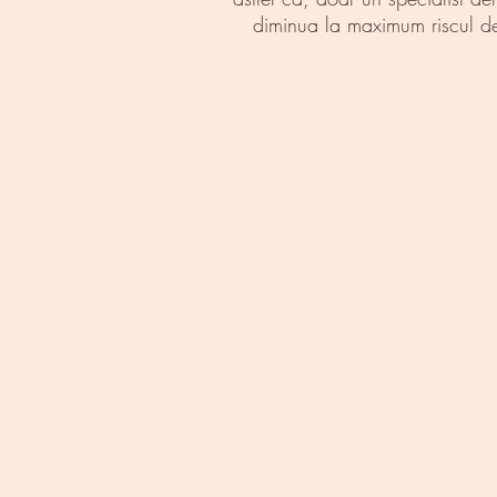
diminua la maximum riscul de r
Printre trat
•
Volu
Stiati ca primul impact c
cu cele mai calitative 
• Volumizare
Atat frumusetea feminina,
de top si