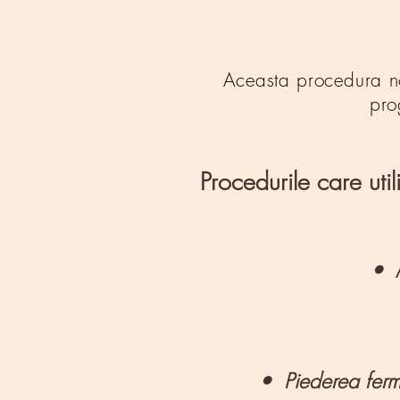
Aceasta procedura no
pro
Procedurile care uti
• M
• Piederea fermit