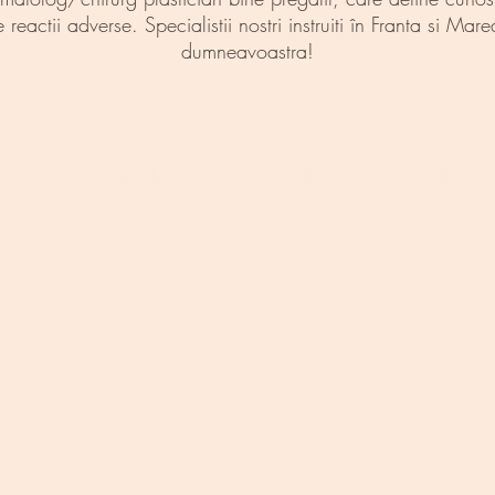
eactii adverse. Specialistii nostri instruiti în Franta si Mar
dumneavoastra!
amentele cu implanturi injectabile (“dermal fillers”
mizarea buzelor cu acid hialuronic ( printre cele mai cautate proc
and privesti fata unei persoane este dat de ochi si de buze? La noi,
produse existente la ora actuala in lume! Spuneti NU durerii la injec
amanunte !
a pometilor cu acid hialuronic (de preferat 2ml pt un efect cu adev
 cat si frumusetea masculina, au nevoie de o fata ferma si bine con
 tehnici unice de injectare, va vor aduce un plus de tinerete si vor 