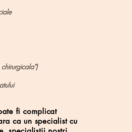
ciale
chirurgicala")
atului
ate fi complicat
ara ca un specialist cu
 specialistii nostri