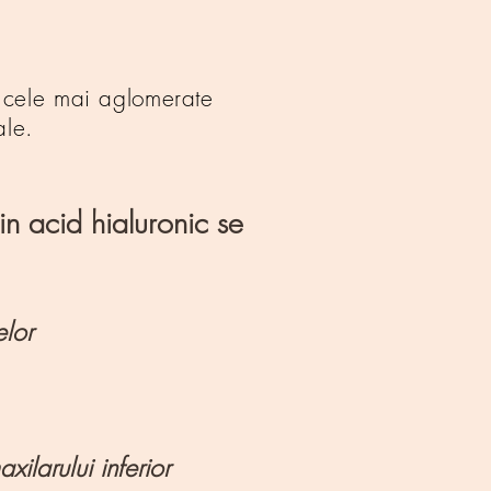
n cele mai aglomerate
ale.
in acid hialuronic se
lor
xilarului inferior