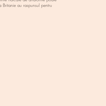
ea Britanie au raspunsul pentru
) se numara :
eduri )
 injectarea buzelor se face
tare si cereti mai multe
arat vizibil)
turata ! Produsele noastre
sterge ani!