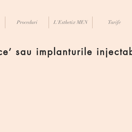
Proceduri
L'Esthetix MEN
Tarife
ce’ sau implanturile inject
aintam in varsta, începem să experim
ostru facial. Volumul tesuturilor derm
 astfel, acest lucru determina atat ap
 cat si pierderea volumului si fermitati
fi remediate vizibil prin administrar
le, numite si ‘filere dermice’ (‘dermal 