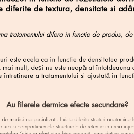
 diferite de textura, densitate si adâ
a tratamentului difera in functie de produs, de 
uri este acela ca in functie de densitatea pro
ză mai mult, deși nu este neapărat întotdeauna 
e întreținere a tratamentului si ajustată in func
Au filerele dermice efecte secundare?
de medici nespecializati. Exista diferite straturi anatomice la
atura si compartimentele structurale de retentie in urma injec
ermatolog/chirurg plastician bine pregatit, care detine cunos