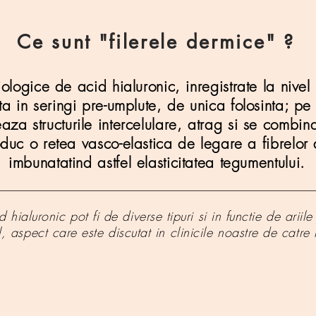
Ce sunt "filerele dermice" ?
iziologice de acid hialuronic, inregistrate la nive
a in seringi pre-umplute, de unica folosinta; pe
izeaza structurile intercelulare, atrag si se comb
roduc o retea vasco-elastica de legare a fibrelor
imbunatatind astfel elasticitatea tegumentului.
 hialuronic pot fi de diverse tipuri si in functie de arii
, aspect care este discutat in clinicile noastre de catre