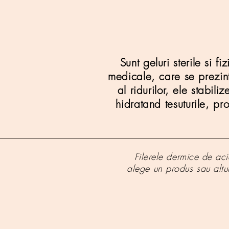
Sunt geluri sterile si f
medicale, care se prezint
al ridurilor, ele stabil
hidratand tesuturile, p
Filerele dermice de acid
alege un produs sau altul