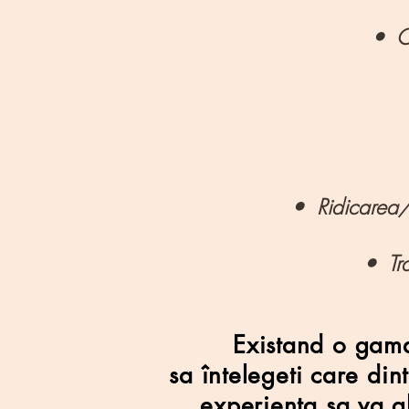
• Co
• Ridicarea/î
• Tra
Existand o gama
sa întelegeti care din
experienta sa va gh