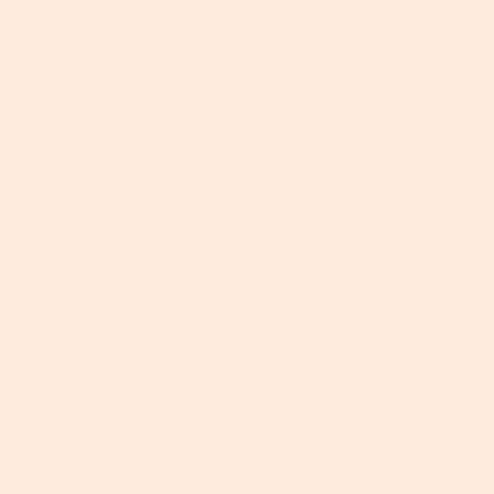
• Umplerea cearcanelor cu acid hialuronic
produs este omologat in lume pentru umplerea cearcanelor, atat in S
Europeana?
ie efectuata de specialisti cu experienta avansata ; rezultatele pot 
este fara cusur !
• Umplere santuri nazogeniene cu acid hialuronic
Fara durere, fara anestezie si cu rezultate excelente si de durata.
• Augumentare menton cu acid hialuronic (barbie)
 un oval delicat si perfect ? Uitati-va in oglinda si imaginati-va 
barbie perfecta !
• Rinocorectie cu acid hialuronic ( corectia formei nasului)
 nasul carn la Samanthei, dar cu siguranta, vom corecta tot ceea 
invaziv !