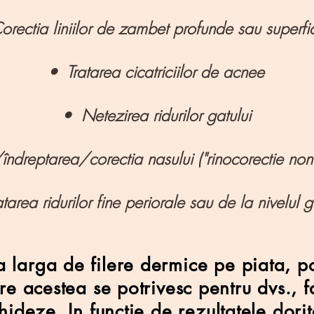
rectia liniilor de zambet profunde sau superfi
• Tratarea cicatriciilor de acnee
• Netezirea ridurilor gatului
ndreptarea/corectia nasului ("rinocorectie non 
tarea ridurilor fine periorale sau de la nivelul g
 larga de filere dermice pe piata, po
tre acestea se potrivesc pentru dvs., f
ideze. In functie de rezultatele dorite,