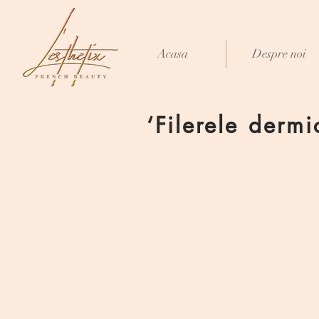
Acasa
Despre noi
‘Filerele dermi
Pe măsură ce in
ale aspectului n
oaselor se reduce,
liniilor vizibile,
deficiente pot 
injectabi